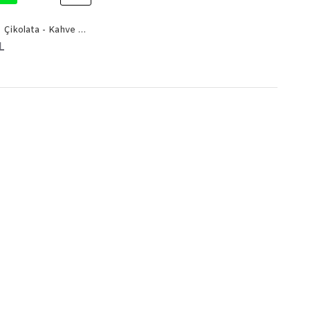
Kahveli Draje Çikolata - Kahve Mix 3 kg
L