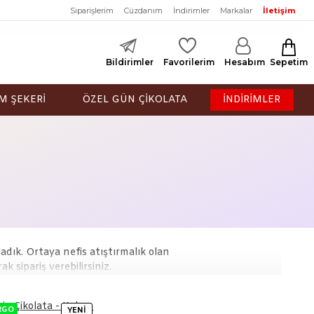
Siparişlerim
Cüzdanım
İndirimler
Markalar
İletişim
Bildirimler
Favorilerim
Hesabım
Sepetim
M ŞEKERİ
ÖZEL GÜN ÇİKOLATA
İNDİRİMLER
ladık. Ortaya nefis atıştırmalık olan
 sipariş verebilirsiniz.
RGO
YENI