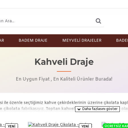
AR
BADEM DRAJE
MEYVELİ DRAJELER
BADE
Kahveli Draje
En Uygun Fiyat , En Kaliteli Ürünler Burada!
si ile özenle seçtiğimiz kahve çekirdeklerinin üzerine çikolata kap
e çikolata
fabrikasıyız.
Toptan kahveli draje
veya parakende olarak
ÜCRETSIZ KA
YENI
YENI