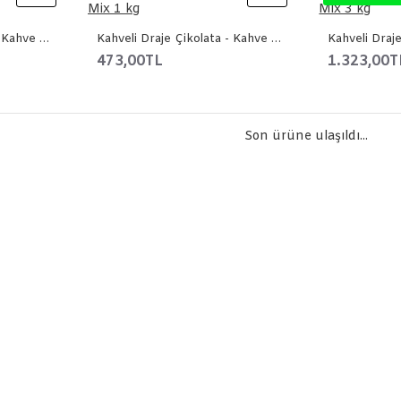
Kahveli Draje Çikolata - Kahve Mix 500 gr
Kahveli Draje Çikolata - Kahve Mix 1 kg
473,00TL
1.323,00T
Son ürüne ulaşıldı...