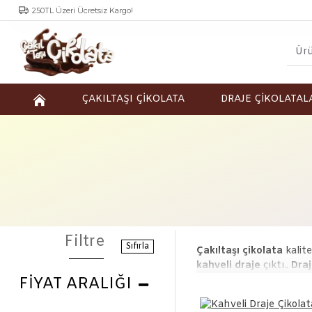
250TL Üzeri Ücretsiz Kargo!
ÇAKILTAŞI ÇİKOLATA
DRAJE ÇİKOLATAL
Filtre
Sıfırla
Çakıltaşı çikolata
kalite
kahveli draje
çıktı..
Draj
FIYAT ARALIĞI