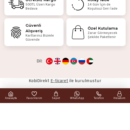
500TL Üzeri Kargo
14 Gün İçin de
Bedava
Koşulsuz Geri İade
Güvenli
Özel Kutulama
Alışveriş
Zarar Görmeyecek
Kartlarınız Bizimle
Şekilde Paketlenir
Güvende
Dil:
KobiDirekt
E-ticaret
ile kurulmustur
Anasayfa
Favorilerim
Sepet
WhatsApp
Telefon
Hesabım