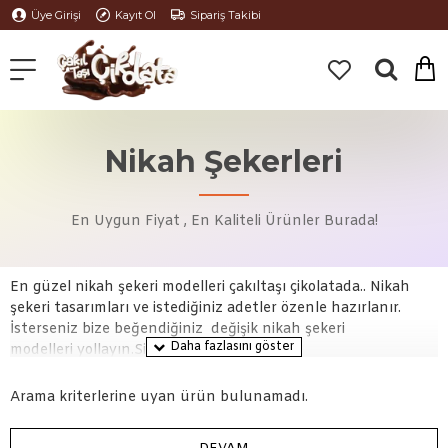
Üye Girişi
Kayıt Ol
Sipariş Takibi
Nikah Şekerleri
En Uygun Fiyat , En Kaliteli Ürünler Burada!
En güzel nikah şekeri modelleri çakıltaşı çikolatada.. Nikah
şekeri tasarımları ve istediğiniz adetler özenle hazırlanır.
İsterseniz bize beğendiğiniz değişik nikah şekeri
modelleri yollayın.Siz isteyin biz yapalım.
Arama kriterlerine uyan ürün bulunamadı.