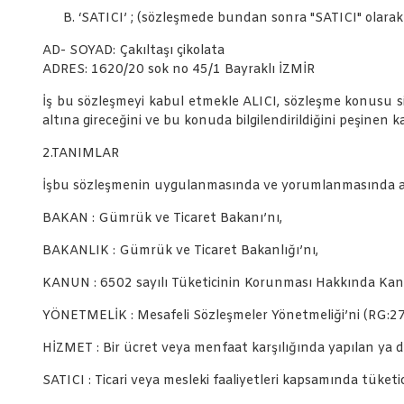
‘SATICI’ ; (sözleşmede bundan sonra "SATICI" olarak 
AD- SOYAD: Çakıltaşı çikolata
ADRES: 1620/20 sok no 45/1 Bayraklı İZMİR
İş bu sözleşmeyi kabul etmekle ALICI, sözleşme konusu sip
altına gireceğini ve bu konuda bilgilendirildiğini peşinen k
2.TANIMLAR
İşbu sözleşmenin uygulanmasında ve yorumlanmasında aşağıd
BAKAN : Gümrük ve Ticaret Bakanı’nı,
BAKANLIK : Gümrük ve Ticaret Bakanlığı’nı,
KANUN : 6502 sayılı Tüketicinin Korunması Hakkında Kan
YÖNETMELİK : Mesafeli Sözleşmeler Yönetmeliği’ni (RG:2
HİZMET : Bir ücret veya menfaat karşılığında yapılan ya d
SATICI : Ticari veya mesleki faaliyetleri kapsamında tüke