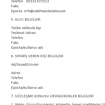
Telefon 05331472313
Faks
Eposta info@cakiltasicikolata.com
5. ALICI BİLGİLERİ
Teslim edilecek kişi
Teslimat Adresi
Telefon
Faks
Eposta/kullanıcı adı
6. SİPARİŞ VEREN KİŞİ BİLGİLERİ
Ad/Soyad/Unvan
Adres
Telefon
Faks
Eposta/kullanıcı adı
7. SÖZLEŞME KONUSU ÜRÜN/ÜRÜNLER BİLGİLERİ
1. Malın /Ürün/Ürünlerin/ Hizmetin temel özelliklerini (