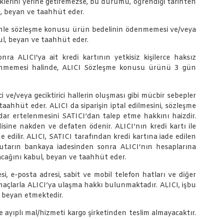
klerini yerine getiremezse, bu durumu, öğrendiği tarihten
ul, beyan ve taahhüt eder.
edenle sözleşme konusu ürün bedelinin ödenmemesi ve/veya
l, beyan ve taahhüt eder.
a ALICI'ya ait kredi kartının yetkisiz kişilerce haksız
denmemesi halinde, ALICI Sözleşme konusu ürünü 3 gün
i ve/veya geciktirici hallerin oluşması gibi mücbir sebepler
aahhüt eder. ALICI da siparişin iptal edilmesini, sözleşme
dar ertelenmesini SATICI’dan talep etme hakkını haizdir.
isine nakden ve defaten ödenir. ALICI’nın kredi kartı ile
e edilir. ALICI, SATICI tarafından kredi kartına iade edilen
 tutarın bankaya iadesinden sonra ALICI’nın hesaplarına
yacağını kabul, beyan ve taahhüt eder.
, e-posta adresi, sabit ve mobil telefon hatları ve diğer
r amaçlarla ALICI’ya ulaşma hakkı bulunmaktadır. ALICI, işbu
e beyan etmektedir.
e ayıplı mal/hizmeti kargo şirketinden teslim almayacaktır.