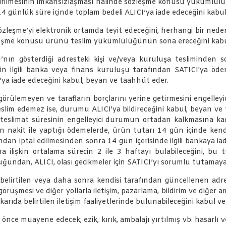
tirilmesinin imkânsızlaşması halinde sözleşme konusu yükümlülü
i, 14 günlük süre içinde toplam bedeli ALICI’ya iade edeceğini kab
Sözleşme’yi elektronik ortamda teyit edeceğini, herhangi bir n
özleşme konusu ürünü teslim yükümlülüğünün sona ereceğini kabu
n gösterdiği adresteki kişi ve/veya kuruluşa tesliminden sonr
in ilgili banka veya finans kuruluşu tarafından SATICI'ya ö
CI’ya iade edeceğini kabul, beyan ve taahhüt eder.
görülemeyen ve tarafların borçlarını yerine getirmesini engelleyic
slim edemez ise, durumu ALICI'ya bildireceğini kabul, beyan ve t
 teslimat süresinin engelleyici durumun ortadan kalkmasına ka
nın nakit ile yaptığı ödemelerde, ürün tutarı 14 gün içinde kend
ndan iptal edilmesinden sonra 14 gün içerisinde ilgili bankaya iad
 ilişkin ortalama sürecin 2 ile 3 haftayı bulabileceğini, bu
lduğundan, ALICI, olası gecikmeler için SATICI’yı sorumlu tutama
elirtilen veya daha sonra kendisi tarafından güncellenen adresi
görüşmesi ve diğer yollarla iletişim, pazarlama, bildirim ve diğe
rıda belirtilen iletişim faaliyetlerinde bulunabileceğini kabul v
ce muayene edecek; ezik, kırık, ambalajı yırtılmış vb. hasarlı v