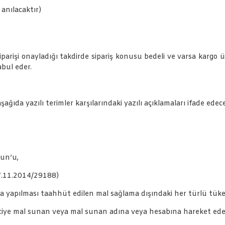
anılacaktır)
arişi onayladığı takdirde sipariş konusu bedeli ve varsa kargo üc
abul eder.
a yazılı terimler karşılarındaki yazılı açıklamaları ifade edece
un’u,
7.11.2014/29188)
a yapılması taahhüt edilen mal sağlama dışındaki her türlü tüke
ticiye mal sunan veya mal sunan adına veya hesabına hareket eden