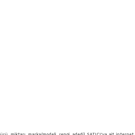
türü, miktarı, marka/modeli, rengi, adedi) SATICI’ya ait intern