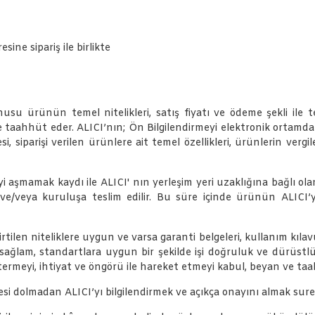
sine sipariş ile birlikte
usu ürünün temel nitelikleri, satış fiyatı ve ödeme şekli ile tes
ve taahhüt eder. ALICI’nın; Ön Bilgilendirmeyi elektronik ortamd
, siparişi verilen ürünlere ait temel özellikleri, ürünlerin vergil
aşmamak kaydı ile ALICI' nın yerleşim yeri uzaklığına bağlı olara
i ve/veya kuruluşa teslim edilir. Bu süre içinde ürünün ALIC
tilen niteliklere uygun ve varsa garanti belgeleri, kullanım kılavuzl
sağlam, standartlara uygun bir şekilde işi doğruluk ve dürüstlük
östermeyi, ihtiyat ve öngörü ile hareket etmeyi kabul, beyan ve ta
olmadan ALICI’yı bilgilendirmek ve açıkça onayını almak suretiyle 