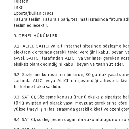
Telefon
Faks
Eposta/kullanıcı adı
Fatura teslim :Fatura sipariş teslimatı sırasında fatura adre
teslim edilecektir.
9. GENEL HÜKÜMLER
9.1. ALICI, SATICI’ya ait internet sitesinde sözleşme kon
elektronik ortamda gerekli teyidi verdiğini kabul, beyan 
evvel, SATICI tarafından ALICI' ya verilmesi gereken adresi
eksiksiz olarak edindiğini kabul, beyan ve taahhüt eder.
9.2. Sözleşme konusu her bir ürün, 30 günlük yasal süreyi 
zarfında ALICI veya ALICI’nın gösterdiği adresteki kiş
feshetme hakkı saklıdır.
9.3. SATICI, Sözleşme konusu ürünü eksiksiz, siparişte belir
türlü ayıptan arî olarak yasal mevzuat gereklerine göre 
yükseltmeyi, işin ifası sırasında gerekli dikkat ve özeni g
9.4. SATICI, sözleşmeden doğan ifa yükümlülüğünün süresi d