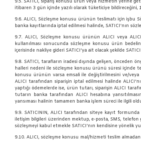
9.5. SATICI, sipariş konusu ürün veya hizmetin yerine ge
itibaren 3 gün içinde yazılı olarak tüketiciye bildireceğin
9.6. ALICI, Sözleşme konusu ürünün teslimatı için işbu 
banka kayıtlarında iptal edilmesi halinde, SATICI’nın s
9.7. ALICI, Sözleşme konusu ürünün ALICI veya ALICI’nı
kullanılması sonucunda sözleşme konusu ürün bedelin
içerisinde nakliye gideri SATICI’ya ait olacak şekilde SATI
9.8. SATICI, tarafların iradesi dışında gelişen, önceden ön
halleri nedeni ile sözleşme konusu ürünü süresi içinde te
konusu ürünün varsa emsali ile değiştirilmesini ve/veya
ALICI tarafından siparişin iptal edilmesi halinde ALICI’
yaptığı ödemelerde ise, ürün tutarı, siparişin ALICI tarafı
tutarın banka tarafından ALICI hesabına yansıtılmasına
yansıması halinin tamamen banka işlem süreci ile ilgili o
9.9. SATICININ, ALICI tarafından siteye kayıt formunda b
iletişim bilgileri üzerinden mektup, e-posta, SMS, telefon 
sözleşmeyi kabul etmekle SATICI’nın kendisine yönelik yuka
9.10. ALICI, sözleşme konusu mal/hizmeti teslim almadan ön