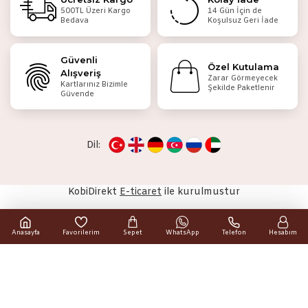
500TL Üzeri Kargo
14 Gün İçin de
Bedava
Koşulsuz Geri İade
Güvenli
Özel Kutulama
Alışveriş
Zarar Görmeyecek
Kartlarınız Bizimle
Şekilde Paketlenir
Güvende
Dil:
KobiDirekt
E-ticaret
ile kurulmustur
Anasayfa
Favorilerim
Sepet
WhatsApp
Telefon
Hesabım