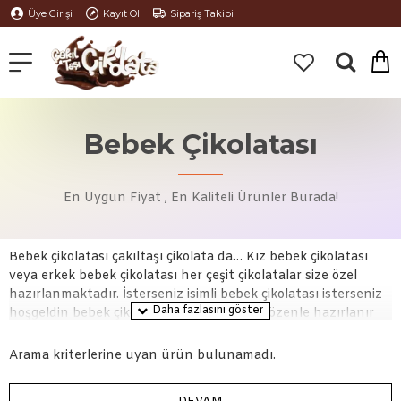
Üye Girişi
Kayıt Ol
Sipariş Takibi
Bebek Çikolatası
En Uygun Fiyat , En Kaliteli Ürünler Burada!
Bebek çikolatası çakıltaşı çikolata da… Kız bebek çikolatası
veya erkek bebek çikolatası her çeşit çikolatalar size özel
hazırlanmaktadır. İsterseniz isimli bebek çikolatası isterseniz
hoşgeldin bebek çikolatası yaptırın. Hepsi özenle hazırlanır
sizlere ulaştırılır.
Arama kriterlerine uyan ürün bulunamadı.