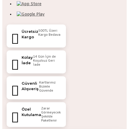
500TL Üzeri
Ücretsiz
Kargo Bedava
Kargo
14 Gün İçin de
Kolay
Koşulsuz Geri
İade
İade
Kartlarınız
Güvenli
Bizimle
Alışveriş
Güvende
Zarar
Özel
Görmeyecek
Kutulama
Şekilde
Paketlenir