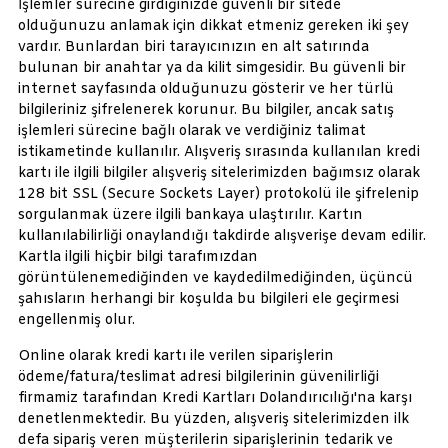
İşlemler sürecine girdiğinizde güvenli bir sitede
olduğunuzu anlamak için dikkat etmeniz gereken iki şey
vardır. Bunlardan biri tarayıcınızın en alt satırında
bulunan bir anahtar ya da kilit simgesidir. Bu güvenli bir
internet sayfasında olduğunuzu gösterir ve her türlü
bilgileriniz şifrelenerek korunur. Bu bilgiler, ancak satış
işlemleri sürecine bağlı olarak ve verdiğiniz talimat
istikametinde kullanılır. Alışveriş sırasında kullanılan kredi
kartı ile ilgili bilgiler alışveriş sitelerimizden bağımsız olarak
128 bit SSL (Secure Sockets Layer) protokolü ile şifrelenip
sorgulanmak üzere ilgili bankaya ulaştırılır. Kartın
kullanılabilirliği onaylandığı takdirde alışverişe devam edilir.
Kartla ilgili hiçbir bilgi tarafımızdan
görüntülenemediğinden ve kaydedilmediğinden, üçüncü
şahısların herhangi bir koşulda bu bilgileri ele geçirmesi
engellenmiş olur.
Online olarak kredi kartı ile verilen siparişlerin
ödeme/fatura/teslimat adresi bilgilerinin güvenilirliği
firmamiz tarafından Kredi Kartları Dolandırıcılığı'na karşı
denetlenmektedir. Bu yüzden, alışveriş sitelerimizden ilk
defa sipariş veren müşterilerin siparişlerinin tedarik ve