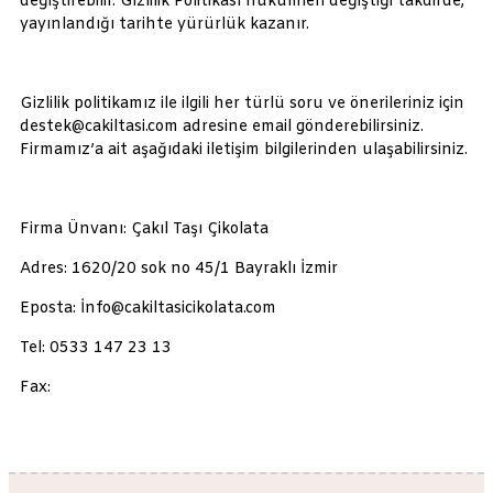
değiştirebilir. Gizlilik Politikası hükümleri değiştiği takdirde,
yayınlandığı tarihte yürürlük kazanır.
Gizlilik politikamız ile ilgili her türlü soru ve önerileriniz için
destek@cakiltasi.com adresine email gönderebilirsiniz.
Firmamız’a ait aşağıdaki iletişim bilgilerinden ulaşabilirsiniz.
Firma Ünvanı: Çakıl Taşı Çikolata
Adres: 1620/20 sok no 45/1 Bayraklı İzmir
Eposta: İnfo@cakiltasicikolata.com
Tel: 0533 147 23 13
Fax: