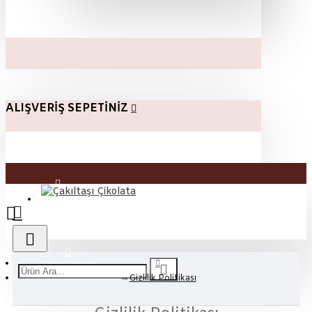
ALIŞVERIŞ SEPETINIZ
Üye Girişi
Kayıt Ol
Sipariş Takibi
Gizlilik Politikası