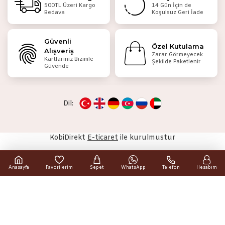
500TL Üzeri Kargo
14 Gün İçin de
Bedava
Koşulsuz Geri İade
Güvenli
Özel Kutulama
Alışveriş
Zarar Görmeyecek
Kartlarınız Bizimle
Şekilde Paketlenir
Güvende
Dil:
KobiDirekt
E-ticaret
ile kurulmustur
Anasayfa
Favorilerim
Sepet
WhatsApp
Telefon
Hesabım