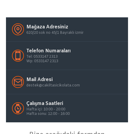
Mağaza Adresiniz
620/20 sok no 45/1 Bayraklı izmir
Telefon Numaraları
Tel: 0533147 2313
Wp: 0533147 2313
Mail Adresi
destek@cakiltasicikolata.com
Çalışma Saatleri
Hafta içi: 10:00 - 20:00
Hafta sonu: 12:00 - 16:00