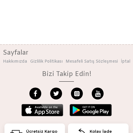
Sayfalar
Hakkımızda
Gizlilik Politikası
Mesafeli Satış Sözleşmesi
İptal 
Bizi Takip Edin!
Ücretsiz Kargo
Kolay İade