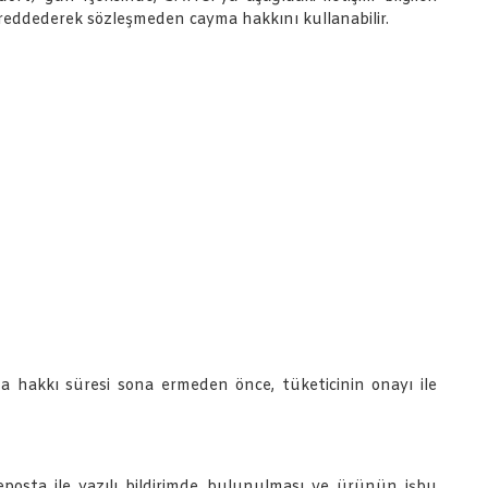
 reddederek sözleşmeden cayma hakkını kullanabilir.
ma hakkı süresi sona ermeden önce, tüketicinin onayı ile
eposta ile yazılı bildirimde bulunulması ve ürünün işbu