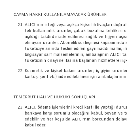
CAYMA HAKKI KULLANILAMAYACAK ÜRÜNLER:
ALICI’nın isteği veya açıkça kişisel ihtiyaçları doğr
tek kullanımlık ürünler, çabuk bozulma tehlikesi o
açıldığı takdirde iade edilmesi sağlık ve hijyen a
olmayan ürünler, Abonelik sözleşmesi kapsamında sağ
tüketiciye anında teslim edilen gayrimaddi mallar, ile
bilgisayar sarf malzemelerinin, ambalajının ALICI 
tüketicinin onayı ile ifasına başlanan hizmetlere il
Kozmetik ve kişisel bakım ürünleri, iç giyim ürünler
kartuş, şerit vb.) iade edilebilmesi için ambalajları
TEMERRÜT HALİ VE HUKUKİ SONUÇLARI
ALICI, ödeme işlemlerini kredi kartı ile yaptığı du
bankaya karşı sorumlu olacağını kabul, beyan ve ta
edebilir ve her koşulda ALICI’nın borcundan dolayı
kabul eder.