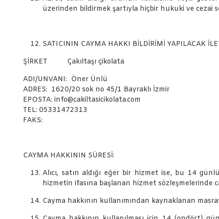
üzerinden bildirmek şartıyla hiçbir hukuki ve cezai
SATICININ CAYMA HAKKI BİLDİRİMİ YAPILACAK İLET
ŞİRKET Çakıltaşı çikolata
ADI/UNVANI: Öner Ünlü
ADRES: 1620/20 sok no 45/1 Bayraklı İzmir
EPOSTA: info@cakiltasicikolata.com
TEL: 05331472313
FAKS:
CAYMA HAKKININ SÜRESİ:
Alıcı, satın aldığı eğer bir hizmet ise, bu 14 gün
hizmetin ifasına başlanan hizmet sözleşmelerinde c
Cayma hakkının kullanımından kaynaklanan masraflar
Cayma hakkının kullanılması için 14 (ondört) gün