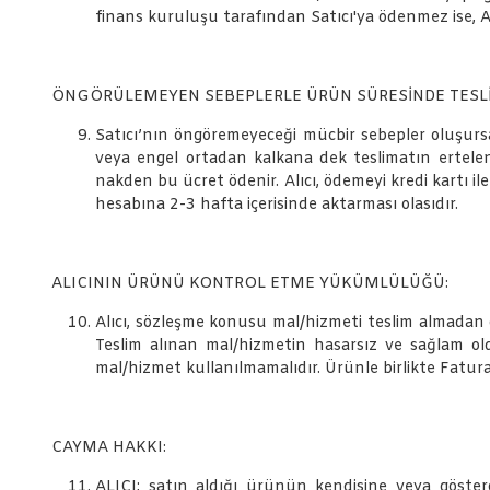
finans kuruluşu tarafından Satıcı'ya ödenmez ise, Al
ÖNGÖRÜLEMEYEN SEBEPLERLE ÜRÜN SÜRESİNDE TESLİM
Satıcı’nın öngöremeyeceği mücbir sebepler oluşursa ve
veya engel ortadan kalkana dek teslimatın ertelenme
nakden bu ücret ödenir. Alıcı, ödemeyi kredi kartı il
hesabına 2-3 hafta içerisinde aktarması olasıdır.
ALICININ ÜRÜNÜ KONTROL ETME YÜKÜMLÜLÜĞÜ:
Alıcı, sözleşme konusu mal/hizmeti teslim almadan ön
Teslim alınan mal/hizmetin hasarsız ve sağlam ol
mal/hizmet kullanılmamalıdır. Ürünle birlikte Fatura 
CAYMA HAKKI:
ALICI; satın aldığı ürünün kendisine veya gösterdiğ