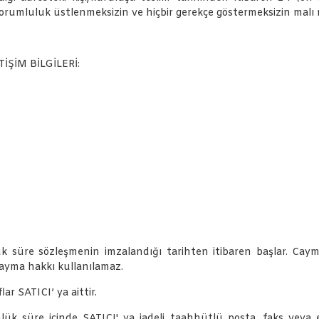
 sorumluluk üstlenmeksizin ve hiçbir gerekçe göstermeksizin malı
İŞİM BİLGİLERİ:
lük süre sözleşmenin imzalandığı tarihten itibaren başlar. Cay
ayma hakkı kullanılamaz.
 SATICI’ ya aittir.
lük süre içinde SATICI' ya iadeli taahhütlü posta, faks veya 