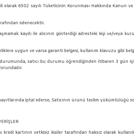
le ilgili olarak 6502 sayılı Tüketicinin Korunması Hakkında Kanun
arafından ödenecektir.
şmamak kaydı ile alıcının gösterdiği adresteki kişi ve/veya kurul
teliklere uygun ve varsa garanti belgesi, kullanım klavuzu gibi bel
durumunda, satıcı bu durumu öğrendiğinden itibaren 3 gün için
zorundadır.
 kayıtlarında iptal ederse, Satıcının ürünü teslim yükümlülüğü so
VERİŞLER:
kredi kartının yetkisiz kişiler tarafından haksız olarak kullanıld