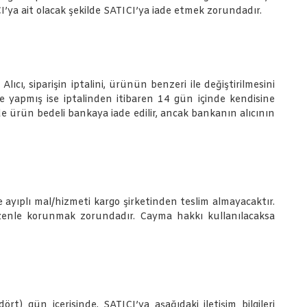
I’ya ait olacak şekilde SATICI’ya iade etmek zorundadır.
ıcı, siparişin iptalini, ürünün benzeri ile değiştirilmesini
ile yapmış ise iptalinden itibaren 14 gün içinde kendisine
nde ürün bedeli bankaya iade edilir, ancak bankanın alıcının
 ayıplı mal/hizmeti kargo şirketinden teslim almayacaktır.
özenle korunmak zorundadır. Cayma hakkı kullanılacaksa
t) gün içerisinde, SATICI’ya aşağıdaki iletişim bilgileri