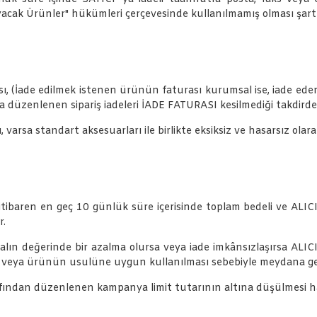
ak Ürünler" hükümleri çerçevesinde kullanılmamış olması şartt
ası, (İade edilmek istenen ürünün faturası kurumsal ise, iade ed
a düzenlenen sipariş iadeleri İADE FATURASI kesilmediği takdir
 varsa standart aksesuarları ile birlikte eksiksiz ve hasarsız olar
tibaren en geç 10 günlük süre içerisinde toplam bedeli ve ALICI
r.
ın değerinde bir azalma olursa veya iade imkânsızlaşırsa ALIC
 veya ürünün usulüne uygun kullanılması sebebiyle meydana gele
fından düzenlenen kampanya limit tutarının altına düşülmesi h