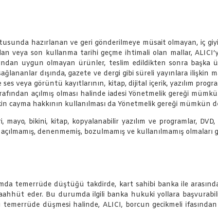
ultusunda hazırlanan ve geri gönderilmeye müsait olmayan, iç giyim
lan veya son kullanma tarihi geçme ihtimali olan mallar, ALICI
çısından uygun olmayan ürünler, teslim edildikten sonra başka 
lananlar dışında, gazete ve dergi gibi süreli yayınlara ilişkin m
 ses veya görüntü kayıtlarının, kitap, dijital içerik, yazılım prog
tarafından açılmış olması halinde iadesi Yönetmelik gereği mümk
işkin cayma hakkının kullanılması da Yönetmelik gereği mümkün de
i, mayo, bikini, kitap, kopyalanabilir yazılım ve programlar, DVD,
nın açılmamış, denenmemiş, bozulmamış ve kullanılmamış olmaları g
rumda temerrüde düştüğü takdirde, kart sahibi banka ile arasında
ahhüt eder. Bu durumda ilgili banka hukuki yollara başvurabili
 temerrüde düşmesi halinde, ALICI, borcun gecikmeli ifasından 