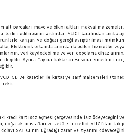
 alt parçaları, mayo ve bikini altları, makyaj malzemeleri,
’ya teslim edilmesinin ardından ALICI tarafından ambalajı
ürünlerle karışan ve doğası gereği ayrıştırılması mümkün
allar, Elektronik ortamda anında ifa edilen hizmetler veya
ramlarının, veri kaydedebilme ve veri depolama cihazlarının,
ün değildir. Ayrıca Cayma hakkı süresi sona ermeden önce,
ğildir.
 VCD, CD ve kasetler ile kırtasiye sarf malzemeleri (toner,
erekir.
ki kredi kartı sözleşmesi çerçevesinde faiz ödeyeceğini ve
r; doğacak masrafları ve vekâlet ücretini ALICI’dan talep
dolayı SATICI’nın uğradığı zarar ve ziyanını ödeyeceğini