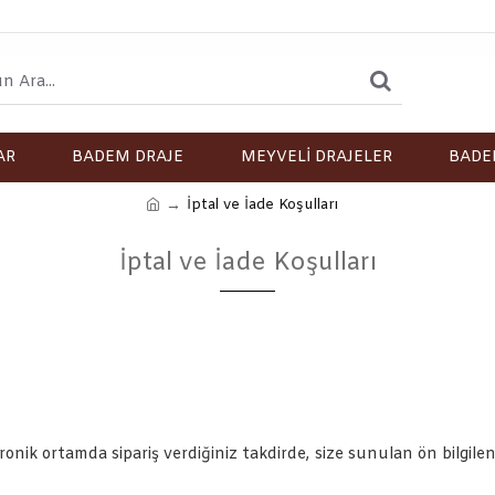
AR
BADEM DRAJE
MEYVELİ DRAJELER
BADE
İptal ve İade Koşulları
İptal ve İade Koşulları
ik ortamda sipariş verdiğiniz takdirde, size sunulan ön bilgile