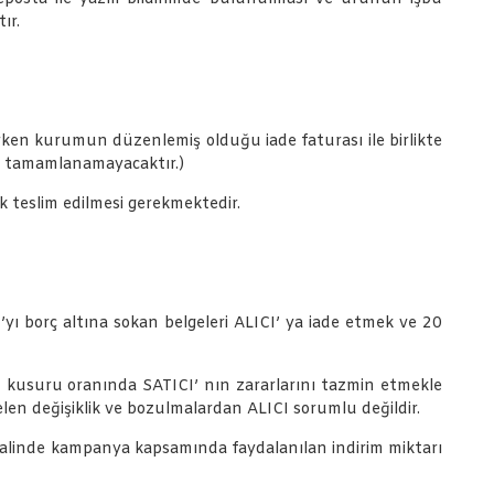
ır.
erken kurumun düzenlemiş olduğu iade faturası ile birlikte
de tamamlanamayacaktır.)
ak teslim edilmesi gerekmektedir.
’yı borç altına sokan belgeleri ALICI’ ya iade etmek ve 20
I kusuru oranında SATICI’ nın zararlarını tazmin etmekle
n değişiklik ve bozulmalardan ALICI sorumlu değildir.
alinde kampanya kapsamında faydalanılan indirim miktarı