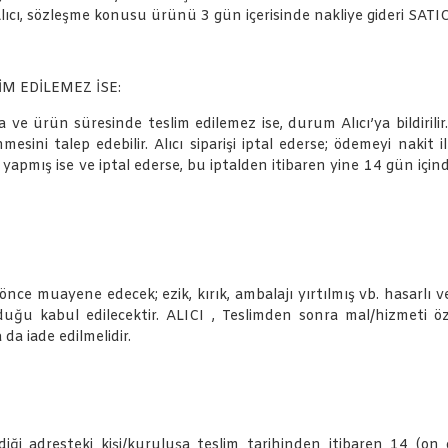
ıcı, sözleşme konusu ürünü 3 gün içerisinde nakliye gideri SATIC
 EDİLEMEZ İSE:
 ürün süresinde teslim edilemez ise, durum Alıcı’ya bildirilir. Al
sini talep edebilir. Alıcı siparişi iptal ederse; ödemeyi nakit 
e yapmış ise ve iptal ederse, bu iptalden itibaren yine 14 gün içi
ce muayene edecek; ezik, kırık, ambalajı yırtılmış vb. hasarlı ve
duğu kabul edilecektir. ALICI , Teslimden sonra mal/hizmeti 
da iade edilmelidir.
i adresteki kişi/kuruluşa teslim tarihinden itibaren 14 (on dör