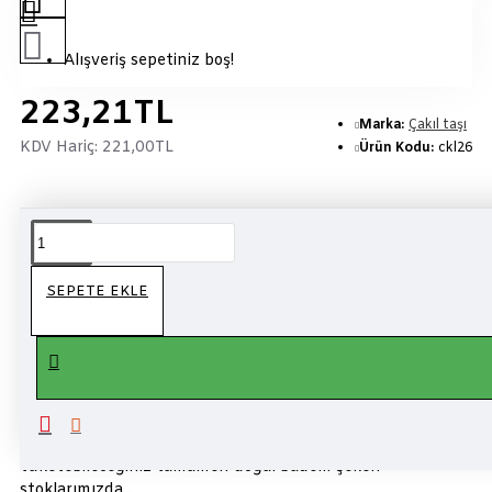
Alışveriş sepetiniz boş!
223,21TL
Marka:
Çakıl taşı
KDV Hariç:
221,00TL
Ürün Kodu:
ckl26
5 Saat 41 Dakika
içinde sipariş verirseniz bugün kargo!
ÜRÜN BILGISI
SEPETE EKLE
Çakıltaşı çikolata kalitesi ile
badem şekeri ( 0 numara )
çifte
kavrulmuş badem üzerine çıtır şeker kaplama yapılarak
üretilmektedir. Özel günlerinizde nikah şekeri olarak
kullanabileceğiniz veya atıştırmalık olarak
tüketebileceğiniz tamamen doğal badem şekeri
stoklarımızda...