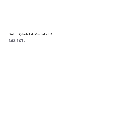
Sütlü Çikolatalı Portakal Draje 500 gr
262,60TL