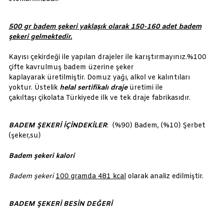
500 gr badem şekeri yaklaşık olarak 150-160 adet badem
şekeri gelmektedir.
Kayısı çekirdeği ile yapılan drajeler ile karıştırmayınız.%100
çifte kavrulmuş badem üzerine şeker
kaplayarak üretilmiştir. Domuz yağı, alkol ve kalıntıları
yoktur. Üstelik
helal sertifikalı draje
üretimi ile
çakıltaşı çikolata Türkiyede ilk ve tek draje fabrikasıdır.
BADEM ŞEKERİ İÇİNDEKİLER
: (%90) Badem, (%10) Şerbet
(şeker,su)
Badem şekeri kalori
Badem şekeri
100 gramda 481 kcal
olarak analiz edilmiştir.
BADEM ŞEKERİ BESİN DEĞERİ