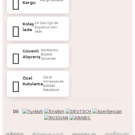
Kargo Bedava
Kargo
14 Gün İçin de
Kolay
Koşulsuz Geri
İade
İade
Kartlarınız
Güvenli
Bizimle
Alışveriş
Güvende
Zarar
Özel
Görmeyecek
Kutulama
Şekilde
Paketlenir
Dil: