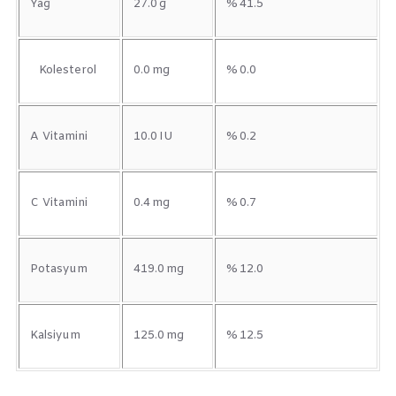
Yağ
27.0 g
% 41.5
Kolesterol
0.0 mg
% 0.0
A Vitamini
10.0 IU
% 0.2
C Vitamini
0.4 mg
% 0.7
Potasyum
419.0 mg
% 12.0
Kalsiyum
125.0 mg
% 12.5