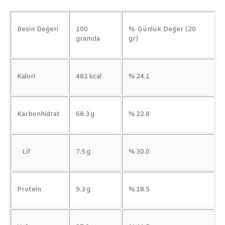
Besin Değeri
100
% Günlük Değer (20
gramda
gr)
Kalori
481 kcal
% 24.1
Karbonhidrat
68.3 g
% 22.8
Lif
7.5 g
% 30.0
Protein
9.3 g
% 18.5