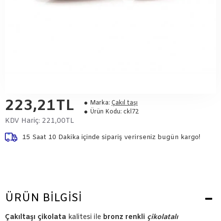
223,21TL
Marka:
Çakıl taşı
Ürün Kodu:
ckl72
KDV Hariç:
221,00TL
15 Saat 10 Dakika
içinde sipariş verirseniz bugün kargo!
ÜRÜN BILGISI
Çakıltaşı çikolata
kalitesi ile
bronz renkli
çiko
latalı