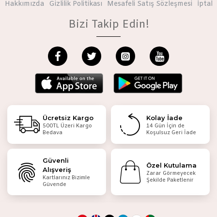
Hakkımızda
Gizlilik Politikası
Mesafeli Satış Sözleşmesi
İptal 
Bizi Takip Edin!
Ücretsiz Kargo
Kolay İade
500TL Üzeri Kargo
14 Gün İçin de
Bedava
Koşulsuz Geri İade
Güvenli
Özel Kutulama
Alışveriş
Zarar Görmeyecek
Kartlarınız Bizimle
Şekilde Paketlenir
Güvende