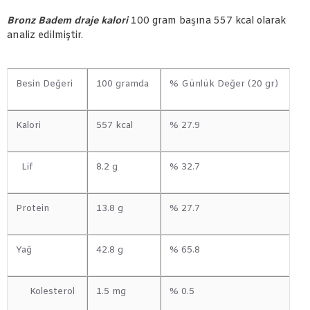
Bronz Badem draje kalori
100 gram başına 557 kcal olarak
analiz edilmiştir.
Besin Değeri
100 gramda
% Günlük Değer (20 gr)
Kalori
557 kcal
% 27.9
Lif
8.2 g
% 32.7
Protein
13.8 g
% 27.7
Yağ
42.8 g
% 65.8
Kolesterol
1.5 mg
% 0.5