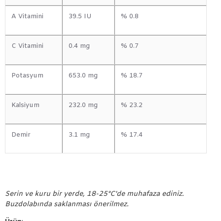
A Vitamini
39.5 IU
% 0.8
C Vitamini
0.4 mg
% 0.7
Potasyum
653.0 mg
% 18.7
Kalsiyum
232.0 mg
% 23.2
Demir
3.1 mg
% 17.4
Serin ve kuru bir yerde, 18-25°C'de muhafaza ediniz.
Buzdolabında saklanması önerilmez.