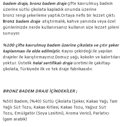
badem draje, bronz badem draje
çifte kavrulmuş badem
üzerine sütlü çikolata kapladık onunda üzerine
bronz rengi şekerleme yaptık.Ortaya nefis bir lezzet çıktı.
Bronz
badem draje
atıştırmalık, kahve yanında veya özel
günlerinizde nerde kullanırsanız kullanın size lezzet şöleni
sunuyor.
%100 çifte kavrulmuş badem üzerine çikolata ve çıtır şeker
kaplanması ile elde edilmiştir.
Kayısı çekirdeği ile yapılan
drajeler ile karıştırmayınız.Domuz yağı, kokolin ve kalıntıları
yoktur. Üstelik
helal sertifikalı draje
üretimi ile çakıltaşı
çikolata, Türkiyede ilk ve tek draje fabrikasıdır.
BRONZ BADEM DRAJE İÇİNDEKİLER ;
%50) Badem, (%40) Sütlü Çikolata (Şeker, Kakao Yağı, Tam
Yağlı Süt Tozu, Kakao Kitlesi, Kakao Tozu, Yağsız Süt
Tozu, Emülgatör (Soya Lesitini), Aroma Verici), Parlatıcı
(gam arabik)