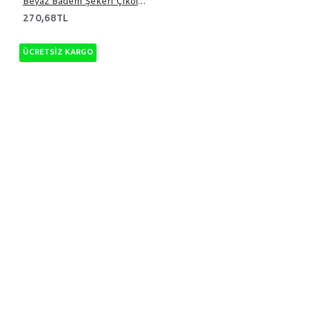
Beyaz Badem Şekeri Çikolata 500 gr
270,68TL
ÜCRETSIZ KARGO