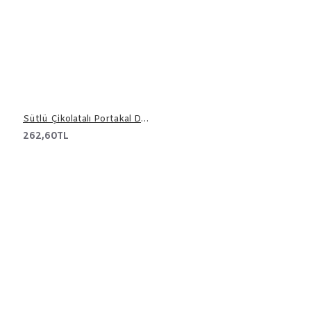
Sütlü Çikolatalı Portakal Draje 500 gr
262,60TL