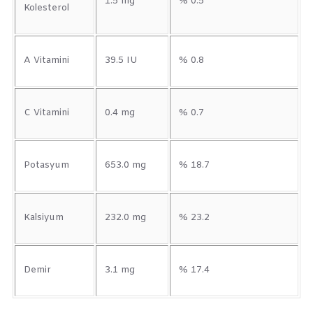
1.5 mg
% 0.5
Kolesterol
A Vitamini
39.5 IU
% 0.8
C Vitamini
0.4 mg
% 0.7
Potasyum
653.0 mg
% 18.7
Kalsiyum
232.0 mg
% 23.2
Demir
3.1 mg
% 17.4