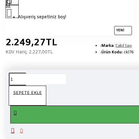
Alışveriş sepetiniz boş!
YENI
2.249,27TL
Marka:
Çakıl taşı
KDV Hariç:
2.227,00TL
Ürün Kodu:
ckl76
ÜRÜN BILGISI
SEPETE EKLE
Çakıltaşı çikolata
kalitesi ile
gümüş renkli
çiko
latalı
badem draje, gümüş badem draje
çifte kavrulmuş badem
üzerine sütlü çikolata kapladık onunda üzerine
gümüş rengi şekerleme yaptık.Ortaya nefis bir lezzet çıktı.
Gümüş badem draje
atıştırmalık, kahve yanında veya özel