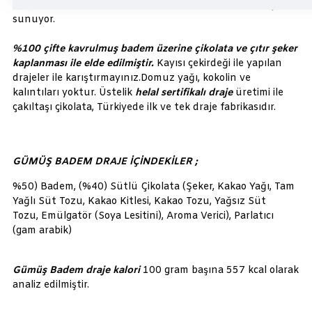
günlerinizde nerde kullanırsanız kullanın size lezzet şöleni
sunuyor.
%100 çifte kavrulmuş badem üzerine çikolata ve çıtır şeker
kaplanması ile elde edilmiştir.
Kayısı çekirdeği ile yapılan
drajeler ile karıştırmayınız.Domuz yağı, kokolin ve
kalıntıları yoktur. Üstelik
helal sertifikalı draje
üretimi ile
çakıltaşı çikolata, Türkiyede ilk ve tek draje fabrikasıdır.
GÜMÜŞ BADEM DRAJE İÇİNDEKİLER ;
%50) Badem, (%40) Sütlü Çikolata (Şeker, Kakao Yağı, Tam
Yağlı Süt Tozu, Kakao Kitlesi, Kakao Tozu, Yağsız Süt
Tozu, Emülgatör (Soya Lesitini), Aroma Verici), Parlatıcı
(gam arabik)
Gümüş Badem draje kalori
100 gram başına 557 kcal olarak
analiz edilmiştir.