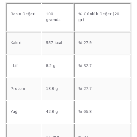
Besin Değeri
100
% Günlük Değer (20
gramda
gr)
Kalori
557 kcal
% 27.9
Lif
8.2 g
% 32.7
Protein
13.8 g
% 27.7
Yağ
42.8 g
% 65.8