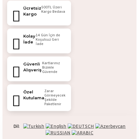
500TL Üzeri
Ücretsiz
Kargo Bedava
Kargo
14 Gün İçin de
Kolay
Koşulsuz Geri
İade
İade
Kartlarınız
Güvenli
Bizimle
Alışveriş
Güvende
Zarar
Özel
Görmeyecek
Kutulama
Şekilde
Paketlenir
Dil: