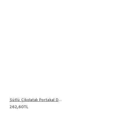
Sütlü Çikolatalı Portakal Draje 500 gr
262,60TL