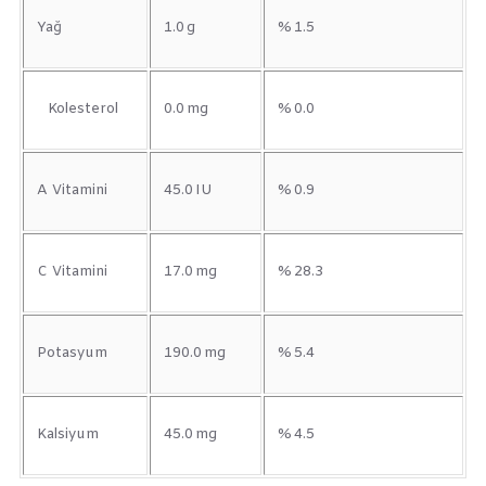
Yağ
1.0 g
% 1.5
Kolesterol
0.0 mg
% 0.0
A Vitamini
45.0 IU
% 0.9
C Vitamini
17.0 mg
% 28.3
Potasyum
190.0 mg
% 5.4
Kalsiyum
45.0 mg
% 4.5