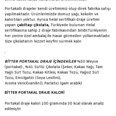
Portakallı drajeler kendi üretimimiz olup direk fabrika satışı
yapılmaktadır. Ürünlerimizde domuz yağı, kokolin ve
kalıntıları yoktur. Ayrıca helal sertifikalı draje üretimi
yapan
çakıltaşı çikolata,
Türkiyede bulunan Helal
sertifikasına sahip 2 draje fabrikasından biridir.Türkiyenin
her yerine özel ambalaj ile hasar görmeden yollanmaktadır.
Size çikolatanın lezzet keyfini sürmek kalır.
:
BİTTER PORTAKAL DRAJE İÇİNDEKİLER
%50 Meyve
(portakal) , %41 Sütlü Çikolata (Şeker, Kakao Yağı, Tam
Yağlı Süt Tozu, Kakao Kitlesi, Kakao Tozu, Yağsız Süt
Tozu, Emülgatör (Soya Lesitini),
Aroma Verici(vanilin)), Parlatıcı (gam arabik)
BİTTER PORTAKAL DRAJE KALORİ
Portakal draje kalori 100 gramında 30 kcal olarak analiz
edilmiştir