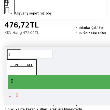
Alışveriş sepetiniz boş!
476,72TL
Marka:
Çakıl taşı
KDV Hariç:
472,00TL
Ürün Kodu:
ckl08
14 Saat 8 Dakika
içinde sipariş verirseniz bugün kargo!
ÜRÜN BILGISI
SEPETE EKLE
Çakıltaşı çikolata
kalitesi ile
bitter çikolatalı portakal draje
,
ister atıştırmalık isterseniz kahvenin yanında güvenle
tüketebilirsiniz.Portakal
kabuğu üzerine
bitter çikolata
sarılması ile
üretilmektedir.
Portakallı draje
doğal vanilya ekstresi ve
birinci kalite kakao kullanılarak üretilmektedir.