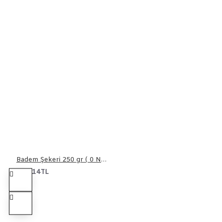
Badem Şekeri 250 gr ( 0 Numara )
115,14TL