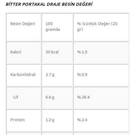
BİTTER PORTAKAL DRAJE BESİN DEĞERİ
Besin Değeri
100
% Günlük Değer (20
gramda
gr)
Kalori
30 kcal
% 1.5
Karbonhidrat
2.7 g
% 0.9
Lif
6.6 g
% 26.4
Protein
1.2 g
% 2.4