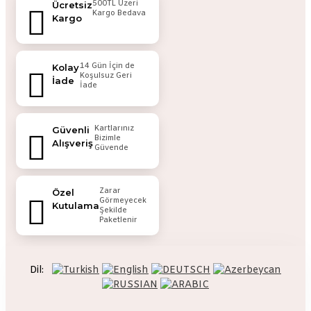
500TL Üzeri
Ücretsiz
Kargo Bedava
Kargo
14 Gün İçin de
Kolay
Koşulsuz Geri
İade
İade
Kartlarınız
Güvenli
Bizimle
Alışveriş
Güvende
Zarar
Özel
Görmeyecek
Kutulama
Şekilde
Paketlenir
Dil: