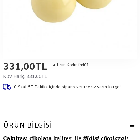
331,00TL
Ürün Kodu:
fnd07
KDV Hariç:
331,00TL
0 Saat 57 Dakika
içinde sipariş verirseniz yarın kargo!
ÜRÜN BILGISI
Çakıltaşı çikolata
kalitesi ile
fildişi çikolatalı