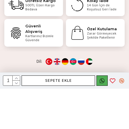
Ücretsiz Kargo
Kolay İade
500TL Üzeri Kargo
14 Gün İçin de
Bedava
Koşulsuz Geri İade
Güvenli
Özel Kutulama
Alışveriş
Zarar Görmeyecek
Kartlarınız Bizimle
Şekilde Paketlenir
Güvende
Dil:
SEPETE EKLE
KobiDirekt
E-ticaret
ile kurulmustur