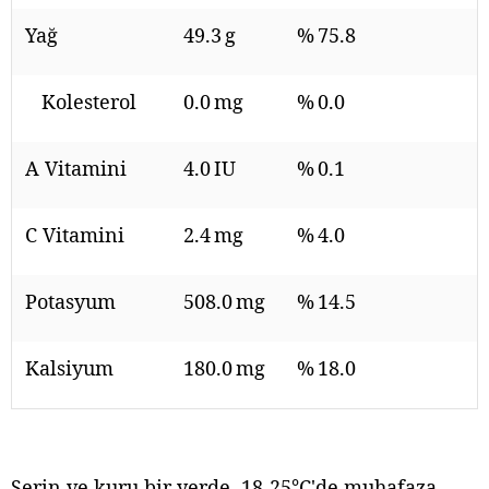
Yağ
49.3 g
% 75.8
Kolesterol
0.0 mg
% 0.0
A Vitamini
4.0 IU
% 0.1
C Vitamini
2.4 mg
% 4.0
Potasyum
508.0 mg
% 14.5
Kalsiyum
180.0 mg
% 18.0
Serin ve kuru bir yerde, 18-25°C'de muhafaza