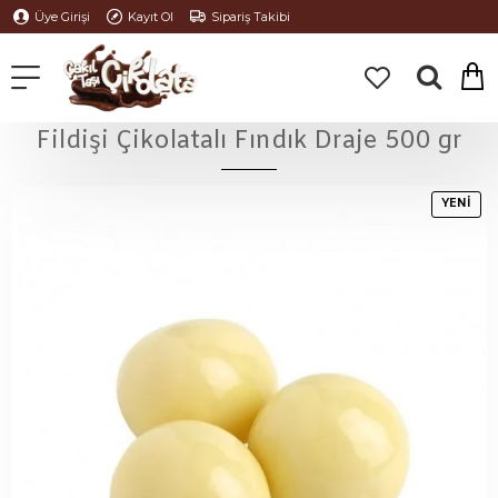
Üye Girişi
Kayıt Ol
Sipariş Takibi
Fildişi Çikolatalı Fındık Draje 500 gr
YENI