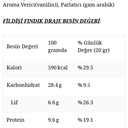
Aroma Verici(vanilin)), Parlatıcı (gam arabik)
FİLDİŞİ FINDIK DRAJE BESİN DEĞERİ
:
100
% Günlük
Besin Değeri
gramda
Değer (20 gr)
Kalori
590 kcal
% 29.5
Karbonhidrat
28.4 g
% 9.5
Lif
6.6 g
% 26.3
Protein
9.6 g
% 19.1