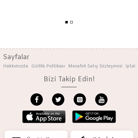
Sayfalar
Hakkımızda
Gizlilik Politikası
Mesafeli Satış Sözleşmesi
İptal 
Bizi Takip Edin!