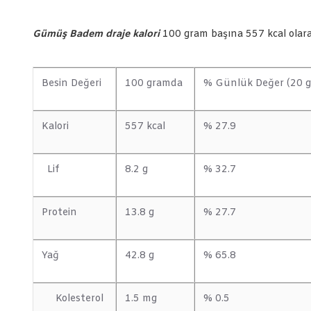
Gümüş Badem draje kalori
100 gram başına 557 kcal olarak
Besin Değeri
100 gramda
% Günlük Değer (20 g
Kalori
557 kcal
% 27.9
Lif
8.2 g
% 32.7
Protein
13.8 g
% 27.7
Yağ
42.8 g
% 65.8
Kolesterol
1.5 mg
% 0.5