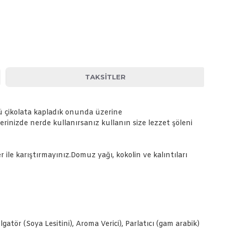
TAKSITLER
ü çikolata kapladık onunda üzerine
erinizde nerde kullanırsanız kullanın size lezzet şöleni
er ile karıştırmayınız.Domuz yağı, kokolin ve kalıntıları
tör (Soya Lesitini), Aroma Verici), Parlatıcı (gam arabik)