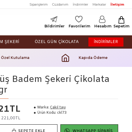
Siparişlerim
Cüzdanım
İndirimler
Markalar
İletişim
Bildirimler
Favorilerim
Hesabım
Sepetim
M ŞEKERİ
ÖZEL GÜN ÇİKOLATA
İNDİRİMLER
Özel Kutulama
Kapıda Ödeme
ş Badem Şekeri Çikolata
gr
21TL
Marka:
Çakıl taşı
Ürün Kodu:
ckl73
:
221,00TL
SEPETE EKLE
WHATSAPP SIPARIŞ