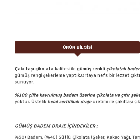
ÜRÜN BILGISI
Çakıltaşı çikolata
kalitesi ile
gümüş renkli
çiko
latalı bad
gümüş rengi şekerleme yaptık.Ortaya nefis bir lezzet çıkt
sunuyor.
%100 çifte kavrulmuş badem üzerine çikolata ve çıtır şeker
yoktur. Üstelik
helal sertifikalı draje
üretimi ile çakıltaşı çi
GÜMÜŞ BADEM DRAJE İÇİNDEKİLER ;
%50) Badem, (%40) Sütlü Çikolata (Şeker, Kakao Yağı, Tam Y