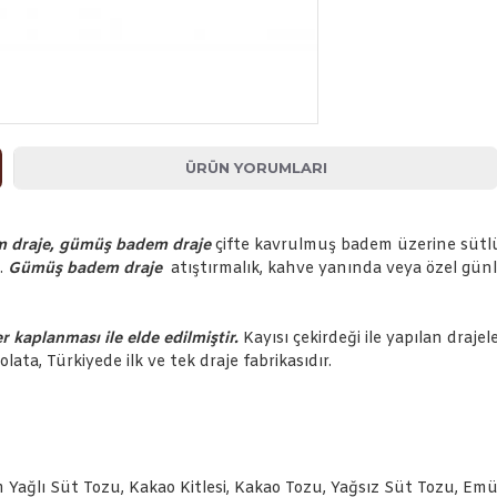
ÜRÜN YORUMLARI
em draje, gümüş badem draje
çifte kavrulmuş badem üzerine sütl
ı.
Gümüş badem draje
atıştırmalık, kahve yanında veya özel günl
 kaplanması ile elde edilmiştir.
Kayısı çekirdeği ile yapılan drajel
kolata, Türkiyede ilk ve tek draje fabrikasıdır.
ağlı Süt Tozu, Kakao Kitlesi, Kakao Tozu, Yağsız Süt Tozu, Emülga