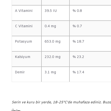
A Vitamini
39.5 IU
% 0.8
C Vitamini
0.4 mg
% 0.7
Potasyum
653.0 mg
% 18.7
Kalsiyum
232.0 mg
% 23.2
Demir
3.1 mg
% 17.4
Serin ve kuru bir yerde, 18-25°C'de muhafaza ediniz. Buz