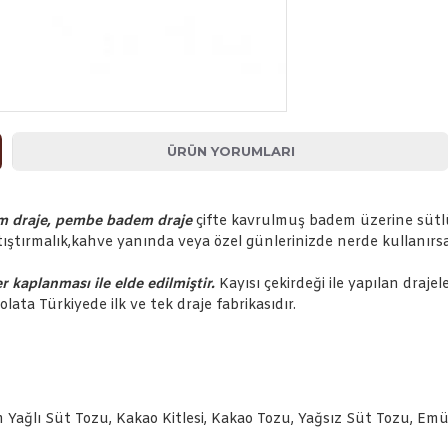
ÜRÜN YORUMLARI
em draje, pembe badem draje
çifte kavrulmuş badem üzerine sütl
tıştırmalık,kahve yanında veya özel günlerinizde nerde kullanırsa
 kaplanması ile elde edilmiştir.
Kayısı çekirdeği ile yapılan drajel
kolata Türkiyede ilk ve tek draje fabrikasıdır.
ağlı Süt Tozu, Kakao Kitlesi, Kakao Tozu, Yağsız Süt Tozu, Emülga