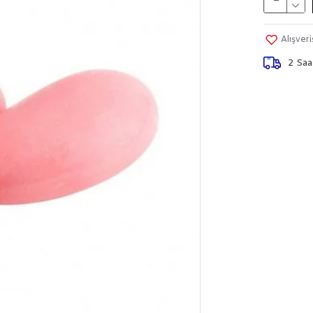
Alışver
2 Saa