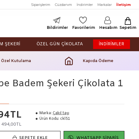
Siparişlerim
Cüzdanım
İndirimler
Markalar
İletişim
Bildirimler
Favorilerim
Hesabım
Sepetim
M ŞEKERİ
ÖZEL GÜN ÇİKOLATA
İNDİRİMLER
Özel Kutulama
Kapıda Ödeme
e Badem Şekeri Çikolata 1
94TL
Marka:
Çakıl taşı
Ürün Kodu:
ckl51
:
494,00TL
SEPETE EKLE
WHATSAPP SIPARIŞ