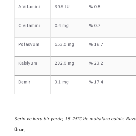
A Vitamini
39.5 IU
% 0.8
C Vitamini
0.4 mg
% 0.7
Potasyum
653.0 mg
% 18.7
Kalsiyum
232.0 mg
% 23.2
Demir
3.1 mg
% 17.4
Serin ve kuru bir yerde, 18-25°C'de muhafaza ediniz. Buz
Ürün
;