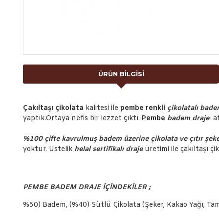
ÜRÜN BILGISI
Çakıltaşı çikolata
kalitesi ile
pembe renkli
çiko
latalı bad
yaptık.Ortaya nefis bir lezzet çıktı.
Pembe
badem
draje
a
%100 çifte kavrulmuş badem üzerine çikolata ve çıtır şeker
yoktur. Üstelik
helal sertifikalı draje
üretimi ile çakıltaşı çi
PEMBE BADEM DRAJE İÇİNDEKİLER ;
%50) Badem, (%40) Sütlü Çikolata (Şeker, Kakao Yağı, Tam Y