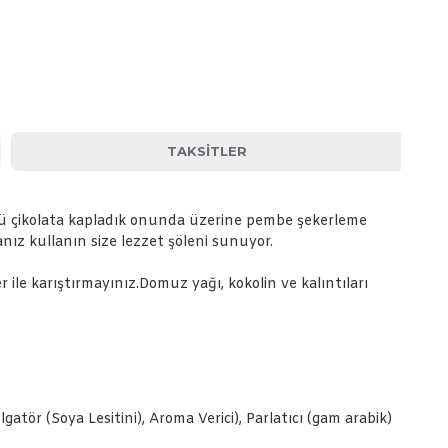
TAKSITLER
ü çikolata kapladık onunda üzerine pembe şekerleme
nız kullanın size lezzet şöleni sunuyor.
er ile karıştırmayınız.Domuz yağı, kokolin ve kalıntıları
tör (Soya Lesitini), Aroma Verici), Parlatıcı (gam arabik)