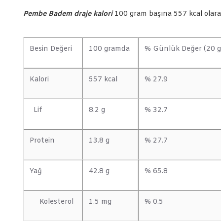
Pembe Badem draje kalori
100 gram başına 557 kcal olarak 
Besin Değeri
100 gramda
% Günlük Değer (20 g
Kalori
557 kcal
% 27.9
Lif
8.2 g
% 32.7
Protein
13.8 g
% 27.7
Yağ
42.8 g
% 65.8
Kolesterol
1.5 mg
% 0.5