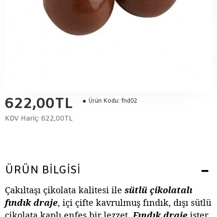
622,00TL
Ürün Kodu:
fnd02
KDV Hariç:
622,00TL
ÜRÜN BILGISI
Çakıltaşı çikolata kalitesi ile
sütlü çikolatalı
fındık draje
, içi çifte kavrulmuş fındık, dışı sütlü
çikolata kaplı enfes bir lezzet.
Fındık draje
ister