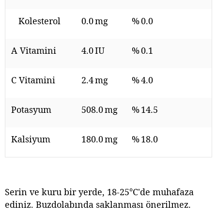
Kolesterol
0.0 mg
% 0.0
A Vitamini
4.0 IU
% 0.1
C Vitamini
2.4 mg
% 4.0
Potasyum
508.0 mg
% 14.5
Kalsiyum
180.0 mg
% 18.0
Serin ve kuru bir yerde, 18-25°C'de muhafaza
ediniz. Buzdolabında saklanması önerilmez.