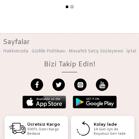
Sayfalar
Hakkımızda
Gizlilik Politikası
Mesafeli Satış Sözleşmesi
İptal 
Bizi Takip Edin!
Ücretsiz Kargo
Kolay İade
500TL Üzeri Kargo
14 Gün İçin de
Bedava
Koşulsuz Geri İade