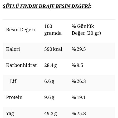
SÜTLÜ FINDIK DRAJE BESİN DEĞERİ
:
100
% Günlük
Besin Değeri
gramda
Değer (20 gr)
Kalori
590 kcal
% 29.5
Karbonhidrat
28.4 g
% 9.5
Lif
6.6 g
% 26.3
Protein
9.6 g
% 19.1
Yağ
49.3 g
% 75.8