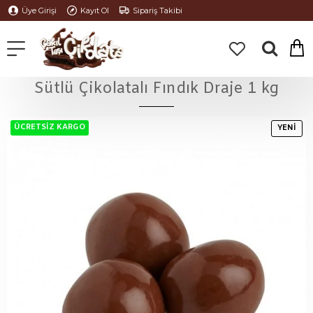
Üye Girişi
Kayıt Ol
Sipariş Takibi
Sütlü Çikolatalı Fındık Draje 1 kg
ÜCRETSIZ KARGO
YENI